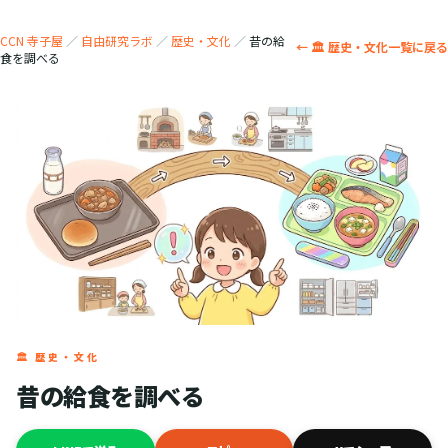
CCN 寺子屋
／
自由研究ラボ
／
歴史・文化
／
昔の給
← 🏛️ 歴史・文化一覧に戻る
食を調べる
🏛️ 歴史・文化
昔の給食を調べる