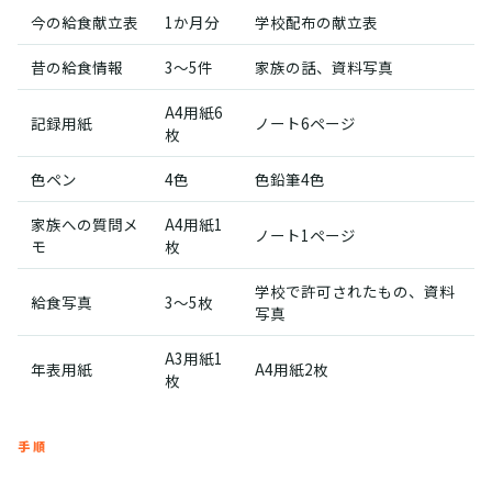
今の給食献立表
1か月分
学校配布の献立表
昔の給食情報
3〜5件
家族の話、資料写真
A4用紙6
記録用紙
ノート6ページ
枚
色ペン
4色
色鉛筆4色
家族への質問メ
A4用紙1
ノート1ページ
モ
枚
学校で許可されたもの、資料
給食写真
3〜5枚
写真
A3用紙1
年表用紙
A4用紙2枚
枚
手順