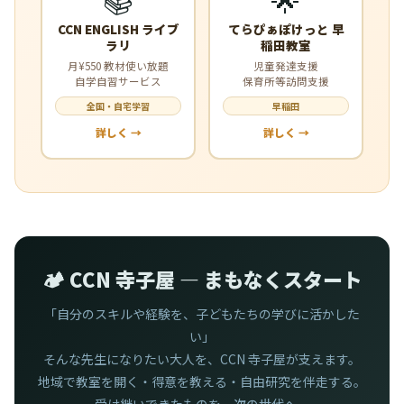
CCN ENGLISH ライブ
てらぴぁぽけっと 早
ラリ
稲田教室
月¥550 教材使い放題
児童発達支援
自学自習サービス
保育所等訪問支援
全国・自宅学習
早稲田
詳しく →
詳しく →
🏕️ CCN 寺子屋 — まもなくスタート
「自分のスキルや経験を、子どもたちの学びに活かした
い」
そんな先生になりたい大人を、CCN 寺子屋が支えます。
地域で教室を開く・得意を教える・自由研究を伴走する。