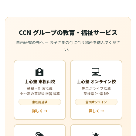
CCN グループの教育・福祉サービス
自由研究の先へ — お子さまの今に合う場所を選んでくださ
い。
🏫
💻
士心塾 東松山校
士心塾 オンライン校
通塾・対面指導
先生がライブ指導
小〜高の英語＆学習指導
英検準2〜準1級
東松山近隣
全国オンライン
詳しく →
詳しく →
📚
🌟