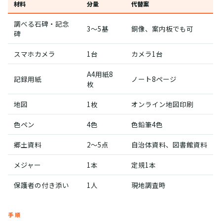
材料
分量
代替案
調べる石碑・記念
3〜5基
銅像、案内板でも可
碑
スマホカメラ
1台
カメラ1台
A4用紙8
記録用紙
ノート8ページ
枚
地図
1枚
オンライン地図印刷
色ペン
4色
色鉛筆4色
郷土資料
2〜5点
自治体資料、図書館資料
メジャー
1本
定規1本
保護者の付き添い
1人
現地調査時
手順