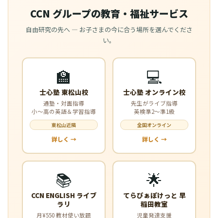
CCN グループの教育・福祉サービス
自由研究の先へ — お子さまの今に合う場所を選んでくださ
い。
🏫
💻
士心塾 東松山校
士心塾 オンライン校
通塾・対面指導
先生がライブ指導
小〜高の英語＆学習指導
英検準2〜準1級
東松山近隣
全国オンライン
詳しく →
詳しく →
📚
🌟
CCN ENGLISH ライブ
てらぴぁぽけっと 早
ラリ
稲田教室
月¥550 教材使い放題
児童発達支援