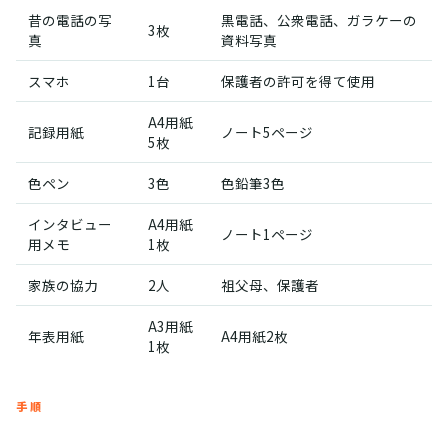
昔の電話の写
黒電話、公衆電話、ガラケーの
3枚
真
資料写真
スマホ
1台
保護者の許可を得て使用
A4用紙
記録用紙
ノート5ページ
5枚
色ペン
3色
色鉛筆3色
インタビュー
A4用紙
ノート1ページ
用メモ
1枚
家族の協力
2人
祖父母、保護者
A3用紙
年表用紙
A4用紙2枚
1枚
手順