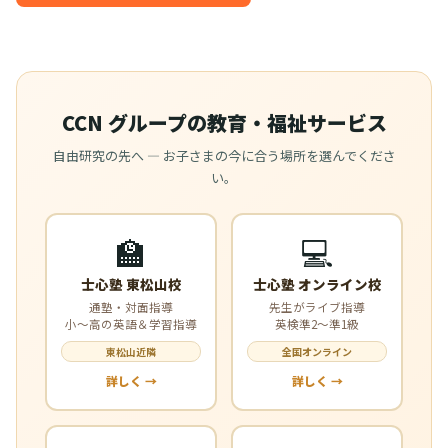
CCN グループの教育・福祉サービス
自由研究の先へ — お子さまの今に合う場所を選んでくださ
い。
🏫
💻
士心塾 東松山校
士心塾 オンライン校
通塾・対面指導
先生がライブ指導
小〜高の英語＆学習指導
英検準2〜準1級
東松山近隣
全国オンライン
詳しく →
詳しく →