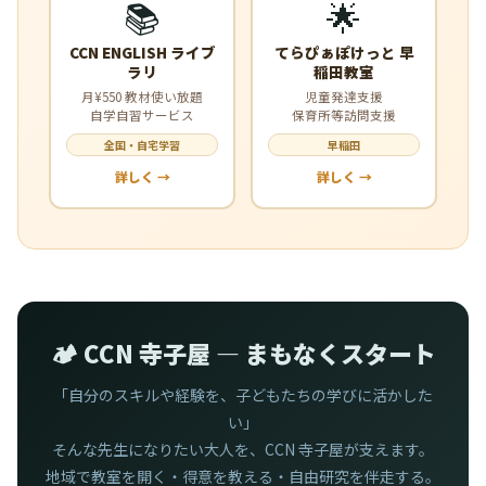
📚
🌟
CCN ENGLISH ライブ
てらぴぁぽけっと 早
ラリ
稲田教室
月¥550 教材使い放題
児童発達支援
自学自習サービス
保育所等訪問支援
全国・自宅学習
早稲田
詳しく →
詳しく →
🏕️ CCN 寺子屋 — まもなくスタート
「自分のスキルや経験を、子どもたちの学びに活かした
い」
そんな先生になりたい大人を、CCN 寺子屋が支えます。
地域で教室を開く・得意を教える・自由研究を伴走する。