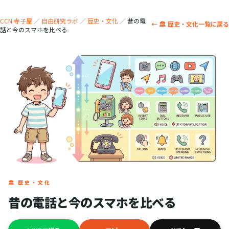
CCN 寺子屋
／
自由研究ラボ
／
歴史・文化
／
昔の電
← 🏛️ 歴史・文化一覧に戻る
話と今のスマホを比べる
🏛️ 歴史・文化
昔の電話と今のスマホを比べる