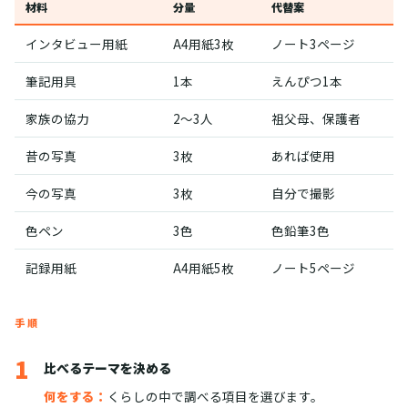
材料
分量
代替案
インタビュー用紙
A4用紙3枚
ノート3ページ
筆記用具
1本
えんぴつ1本
家族の協力
2〜3人
祖父母、保護者
昔の写真
3枚
あれば使用
今の写真
3枚
自分で撮影
色ペン
3色
色鉛筆3色
記録用紙
A4用紙5枚
ノート5ページ
手順
1
比べるテーマを決める
何をする：
くらしの中で調べる項目を選びます。