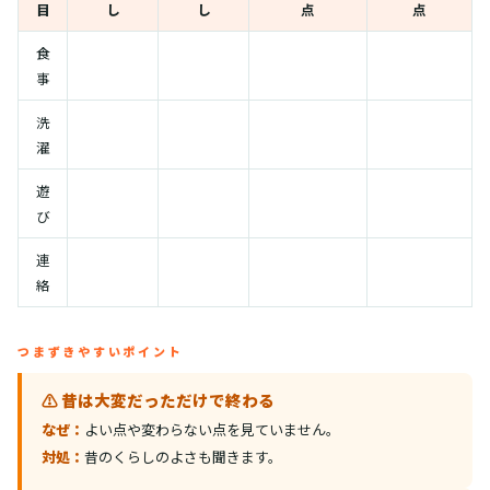
目
し
し
点
点
食
事
洗
濯
遊
び
連
絡
つまずきやすいポイント
⚠️ 昔は大変だっただけで終わる
なぜ：
よい点や変わらない点を見ていません。
対処：
昔のくらしのよさも聞きます。