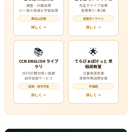
通塾・対面指導
先生がライブ指導
小〜高の英語＆学習指導
英検準2〜準1級
東松山近隣
全国オンライン
詳しく →
詳しく →
📚
🌟
CCN ENGLISH ライブ
てらぴぁぽけっと 早
ラリ
稲田教室
月¥550 教材使い放題
児童発達支援
自学自習サービス
保育所等訪問支援
全国・自宅学習
早稲田
詳しく →
詳しく →