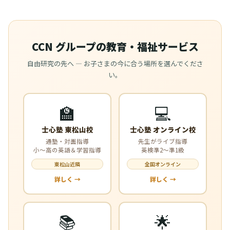
CCN グループの教育・福祉サービス
自由研究の先へ — お子さまの今に合う場所を選んでくださ
い。
🏫
💻
士心塾 東松山校
士心塾 オンライン校
通塾・対面指導
先生がライブ指導
小〜高の英語＆学習指導
英検準2〜準1級
東松山近隣
全国オンライン
詳しく →
詳しく →
📚
🌟