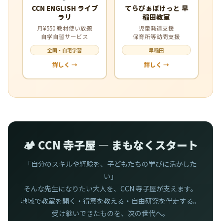
CCN ENGLISH ライブ
てらぴぁぽけっと 早
ラリ
稲田教室
月¥550 教材使い放題
児童発達支援
自学自習サービス
保育所等訪問支援
全国・自宅学習
早稲田
詳しく →
詳しく →
🏕️ CCN 寺子屋 — まもなくスタート
「自分のスキルや経験を、子どもたちの学びに活かした
い」
そんな先生になりたい大人を、CCN 寺子屋が支えます。
地域で教室を開く・得意を教える・自由研究を伴走する。
受け継いできたものを、次の世代へ。