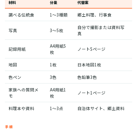
材料
分量
代替案
調べる伝統食
1〜3種類
郷土料理、行事食
自分で撮影または資料写
写真
3〜5枚
真
A4用紙5
記録用紙
ノート5ページ
枚
地図
1枚
日本地図1枚
色ペン
3色
色鉛筆3色
家族への質問メ
A4用紙1
ノート1ページ
モ
枚
料理本や資料
1〜3点
自治体サイト、郷土資料
手順