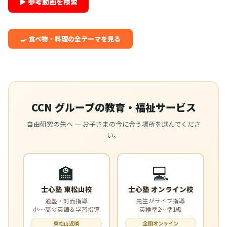
▶ 参考動画を検索
🍳 食べ物・料理の全テーマを見る
CCN グループの教育・福祉サービス
自由研究の先へ — お子さまの今に合う場所を選んでくださ
い。
🏫
💻
士心塾 東松山校
士心塾 オンライン校
通塾・対面指導
先生がライブ指導
小〜高の英語＆学習指導
英検準2〜準1級
東松山近隣
全国オンライン