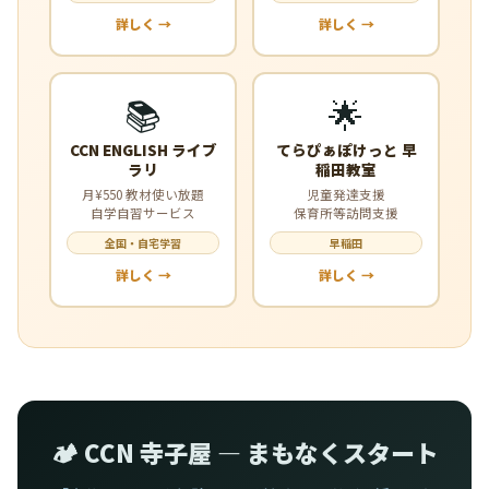
詳しく →
詳しく →
📚
🌟
CCN ENGLISH ライブ
てらぴぁぽけっと 早
ラリ
稲田教室
月¥550 教材使い放題
児童発達支援
自学自習サービス
保育所等訪問支援
全国・自宅学習
早稲田
詳しく →
詳しく →
🏕️ CCN 寺子屋 — まもなくスタート