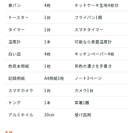
食パン
4枚
ホットケーキ生地4枚分
トースター
1台
フライパン1個
タイマー
1台
スマホタイマー
温度計
1本
可能なら表面温度計
白い皿
4枚
キッチンペーパー4枚
色見本用紙
1枚
茶色の濃さを手書き
記録用紙
A4用紙3枚
ノート3ページ
スマホカメラ
1台
カメラ1台
トング
1本
菜箸1膳
アルミホイル
30cm
受け皿用
手順