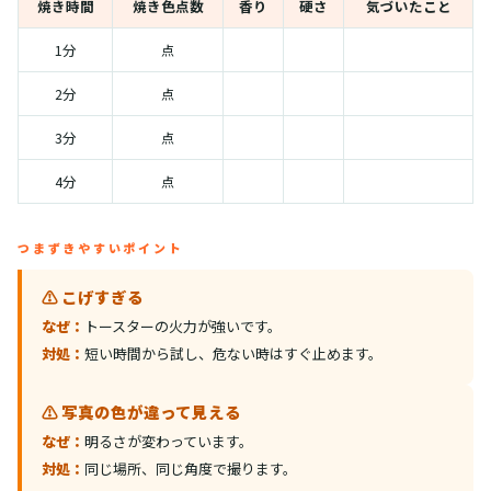
焼き時間
焼き色点数
香り
硬さ
気づいたこと
1分
点
2分
点
3分
点
4分
点
つまずきやすいポイント
⚠️ こげすぎる
なぜ：
トースターの火力が強いです。
対処：
短い時間から試し、危ない時はすぐ止めます。
⚠️ 写真の色が違って見える
なぜ：
明るさが変わっています。
対処：
同じ場所、同じ角度で撮ります。