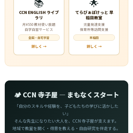
📚
🌟
CCN ENGLISH ライブ
てらぴぁぽけっと 早
ラリ
稲田教室
月¥550 教材使い放題
児童発達支援
自学自習サービス
保育所等訪問支援
全国・自宅学習
早稲田
詳しく →
詳しく →
🏕️ CCN 寺子屋 — まもなくスタート
「自分のスキルや経験を、子どもたちの学びに活かした
い」
そんな先生になりたい大人を、CCN 寺子屋が支えます。
地域で教室を開く・得意を教える・自由研究を伴走する。