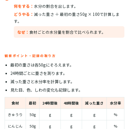
何をする：
水分の割合を出します。
どうやる：
減った重さ ÷ 最初の重さ50g × 100で計算しま
す。
なぜ：
食材ごとの水分量を割合で比べられます。
観察ポイント・記録の取り方
最初の重さは各50gにそろえます。
24時間ごとに重さを測ります。
減った重さと水分率を計算します。
見た目、色、しわの変化も記録します。
食材
最初
24時間後
48時間後
減った重さ
水分率
きゅうり
50g
g
g
g
%
にんじん
50g
g
g
g
%