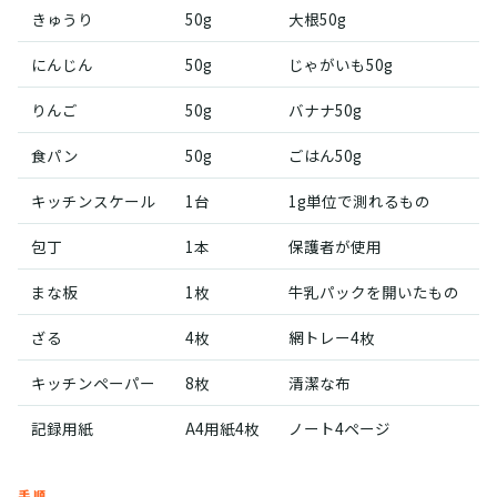
きゅうり
50g
大根50g
にんじん
50g
じゃがいも50g
りんご
50g
バナナ50g
食パン
50g
ごはん50g
キッチンスケール
1台
1g単位で測れるもの
包丁
1本
保護者が使用
まな板
1枚
牛乳パックを開いたもの
ざる
4枚
網トレー4枚
キッチンペーパー
8枚
清潔な布
記録用紙
A4用紙4枚
ノート4ページ
手順