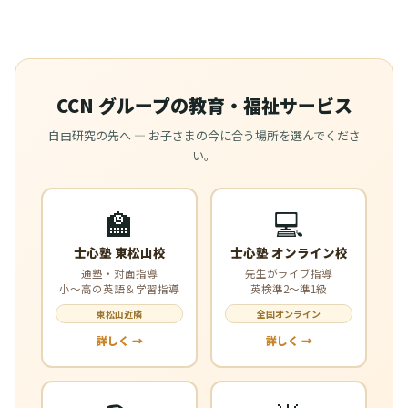
CCN グループの教育・福祉サービス
自由研究の先へ — お子さまの今に合う場所を選んでくださ
い。
🏫
💻
士心塾 東松山校
士心塾 オンライン校
通塾・対面指導
先生がライブ指導
小〜高の英語＆学習指導
英検準2〜準1級
東松山近隣
全国オンライン
詳しく →
詳しく →