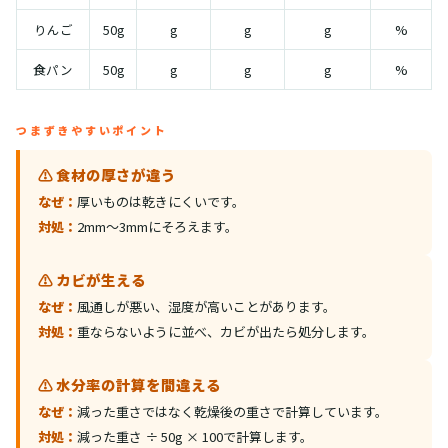
りんご
50g
g
g
g
%
食パン
50g
g
g
g
%
つまずきやすいポイント
⚠️ 食材の厚さが違う
なぜ：
厚いものは乾きにくいです。
対処：
2mm〜3mmにそろえます。
⚠️ カビが生える
なぜ：
風通しが悪い、湿度が高いことがあります。
対処：
重ならないように並べ、カビが出たら処分します。
⚠️ 水分率の計算を間違える
なぜ：
減った重さではなく乾燥後の重さで計算しています。
対処：
減った重さ ÷ 50g × 100で計算します。