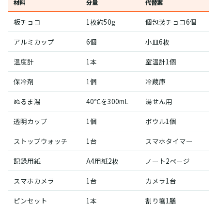
材料
分量
代替案
板チョコ
1枚約50g
個包装チョコ6個
アルミカップ
6個
小皿6枚
温度計
1本
室温計1個
保冷剤
1個
冷蔵庫
ぬるま湯
40℃を300mL
湯せん用
透明カップ
1個
ボウル1個
ストップウォッチ
1台
スマホタイマー
記録用紙
A4用紙2枚
ノート2ページ
スマホカメラ
1台
カメラ1台
ピンセット
1本
割り箸1膳