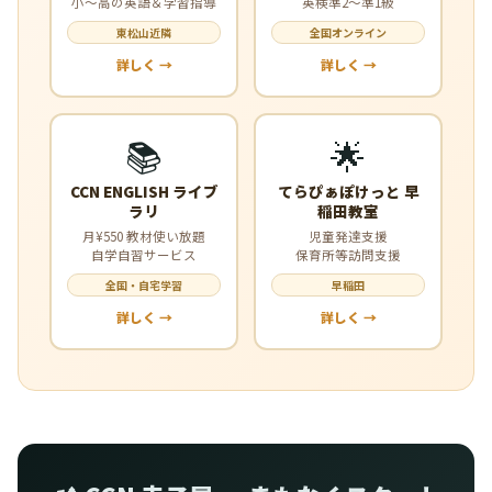
小〜高の英語＆学習指導
英検準2〜準1級
東松山近隣
全国オンライン
詳しく →
詳しく →
📚
🌟
CCN ENGLISH ライブ
てらぴぁぽけっと 早
ラリ
稲田教室
月¥550 教材使い放題
児童発達支援
自学自習サービス
保育所等訪問支援
全国・自宅学習
早稲田
詳しく →
詳しく →