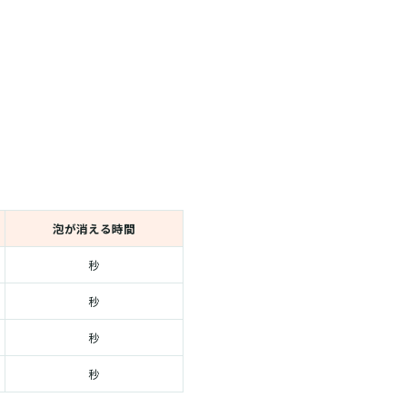
泡が消える時間
秒
秒
秒
秒