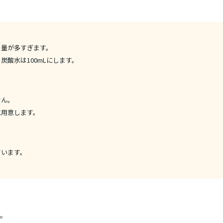
る量が多すぎます。
炭酸水は100mLにします。
せん。
に用意します。
ています。
。