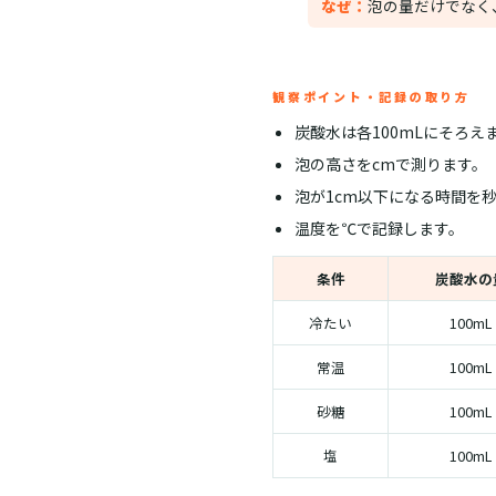
なぜ：
泡の量だけでなく
観察ポイント・記録の取り方
炭酸水は各100mLにそろえ
泡の高さをcmで測ります。
泡が1cm以下になる時間を
温度を℃で記録します。
条件
炭酸水の
冷たい
100mL
常温
100mL
砂糖
100mL
塩
100mL