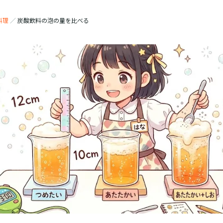
料理
／
炭酸飲料の泡の量を比べる