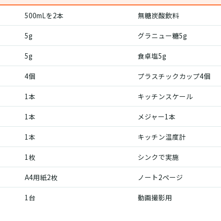
500mLを2本
無糖炭酸飲料
5g
グラニュー糖5g
5g
食卓塩5g
4個
プラスチックカップ4個
1本
キッチンスケール
1本
メジャー1本
1本
キッチン温度計
1枚
シンクで実施
A4用紙2枚
ノート2ページ
1台
動画撮影用