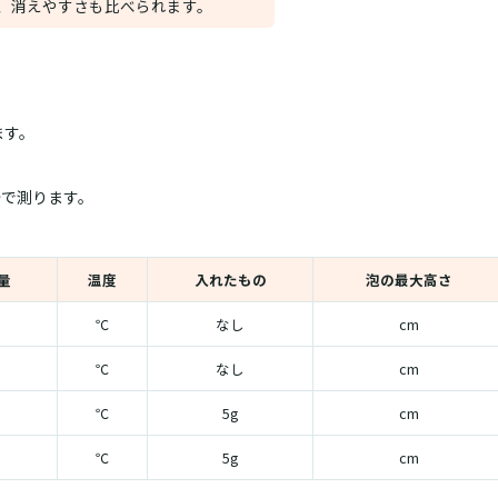
、消えやすさも比べられます。
ます。
秒で測ります。
量
温度
入れたもの
泡の最大高さ
℃
なし
cm
℃
なし
cm
℃
5g
cm
℃
5g
cm