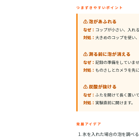
つまずきやすいポイント
⚠️ 泡があふれる
なぜ：
コップが小さい、入れ
対処：
大きめのコップを使い、
⚠️ 測る前に泡が消える
なぜ：
記録の準備をしていま
対処：
ものさしとカメラを先
⚠️ 炭酸が抜ける
なぜ：
ふたを開けて長く置い
対処：
実験直前に開けます。
発展アイデア
氷を入れた場合の泡を調べる