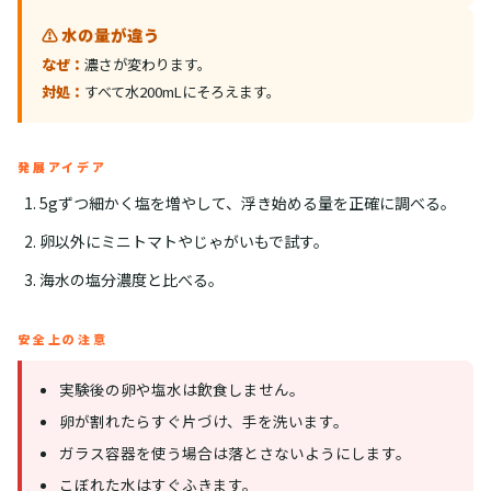
⚠️ 水の量が違う
なぜ：
濃さが変わります。
対処：
すべて水200mLにそろえます。
発展アイデア
5gずつ細かく塩を増やして、浮き始める量を正確に調べる。
卵以外にミニトマトやじゃがいもで試す。
海水の塩分濃度と比べる。
安全上の注意
実験後の卵や塩水は飲食しません。
卵が割れたらすぐ片づけ、手を洗います。
ガラス容器を使う場合は落とさないようにします。
こぼれた水はすぐふきます。