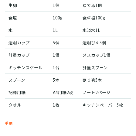
生卵
1個
ゆで卵1個
食塩
100g
食卓塩100g
水
1L
水道水1L
透明カップ
5個
透明びん5個
計量カップ
1個
メスカップ1個
キッチンスケール
1台
計量スプーン
スプーン
5本
割り箸5本
記録用紙
A4用紙2枚
ノート2ページ
タオル
1枚
キッチンペーパー5枚
手順