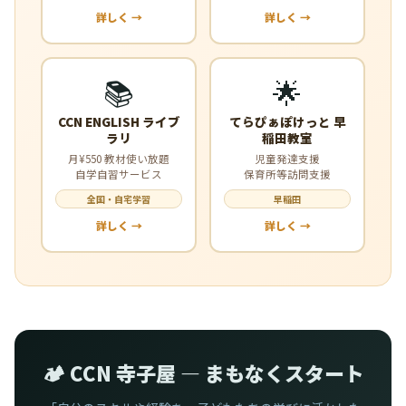
詳しく →
詳しく →
📚
🌟
CCN ENGLISH ライブ
てらぴぁぽけっと 早
ラリ
稲田教室
月¥550 教材使い放題
児童発達支援
自学自習サービス
保育所等訪問支援
全国・自宅学習
早稲田
詳しく →
詳しく →
🏕️ CCN 寺子屋 — まもなくスタート