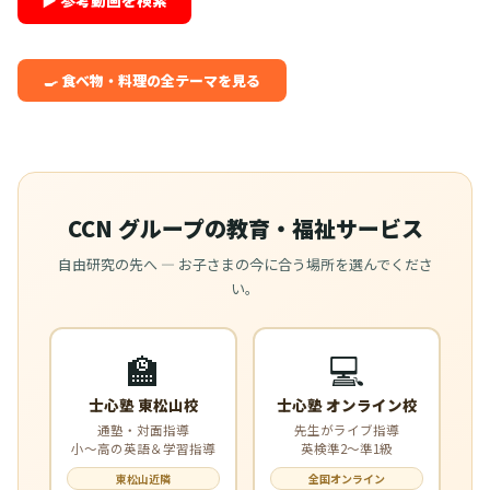
▶ 参考動画を検索
🍳 食べ物・料理の全テーマを見る
CCN グループの教育・福祉サービス
自由研究の先へ — お子さまの今に合う場所を選んでくださ
い。
🏫
💻
士心塾 東松山校
士心塾 オンライン校
通塾・対面指導
先生がライブ指導
小〜高の英語＆学習指導
英検準2〜準1級
東松山近隣
全国オンライン