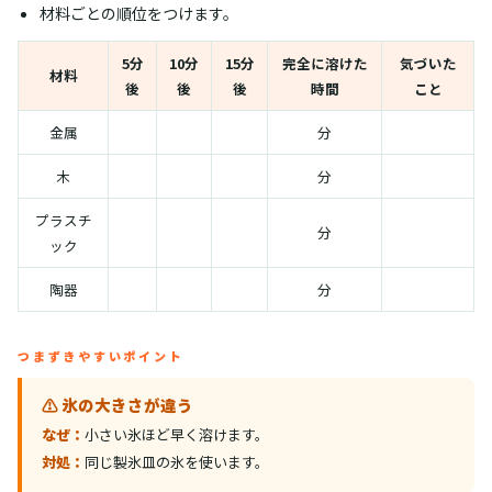
材料ごとの順位をつけます。
5分
10分
15分
完全に溶けた
気づいた
材料
後
後
後
時間
こと
金属
分
木
分
プラスチ
分
ック
陶器
分
つまずきやすいポイント
⚠️ 氷の大きさが違う
なぜ：
小さい氷ほど早く溶けます。
対処：
同じ製氷皿の氷を使います。