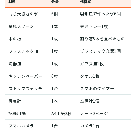
材料
分量
代替案
同じ大きさの氷
6個
製氷皿で作った氷6個
金属スプーン
1本
金属トレー1枚
木の板
1枚
割り箸5本を並べたもの
プラスチック皿
1枚
プラスチック容器1個
陶器皿
1枚
ガラス皿1枚
キッチンペーパー
6枚
タオル1枚
ストップウォッチ
1台
スマホのタイマー
温度計
1本
室温計1個
記録用紙
A4用紙2枚
ノート2ページ
スマホカメラ
1台
カメラ1台