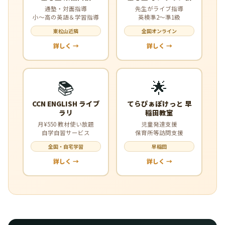
通塾・対面指導
先生がライブ指導
小〜高の英語＆学習指導
英検準2〜準1級
東松山近隣
全国オンライン
詳しく →
詳しく →
📚
🌟
CCN ENGLISH ライブ
てらぴぁぽけっと 早
ラリ
稲田教室
月¥550 教材使い放題
児童発達支援
自学自習サービス
保育所等訪問支援
全国・自宅学習
早稲田
詳しく →
詳しく →