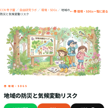
CCN 寺子屋
／
自由研究ラボ
／
環境・SDGs
／
地域の
← 🌍 環境・SDGs一覧に戻る
防災と気候変動リスク
🌍 環境・SDGS
地域の防災と気候変動リスク