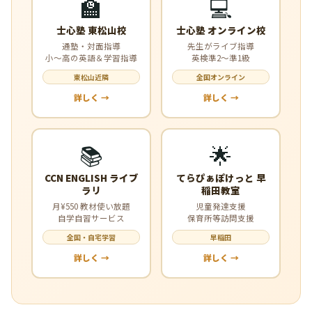
🏫
💻
士心塾 東松山校
士心塾 オンライン校
通塾・対面指導
先生がライブ指導
小〜高の英語＆学習指導
英検準2〜準1級
東松山近隣
全国オンライン
詳しく →
詳しく →
📚
🌟
CCN ENGLISH ライブ
てらぴぁぽけっと 早
ラリ
稲田教室
月¥550 教材使い放題
児童発達支援
自学自習サービス
保育所等訪問支援
全国・自宅学習
早稲田
詳しく →
詳しく →