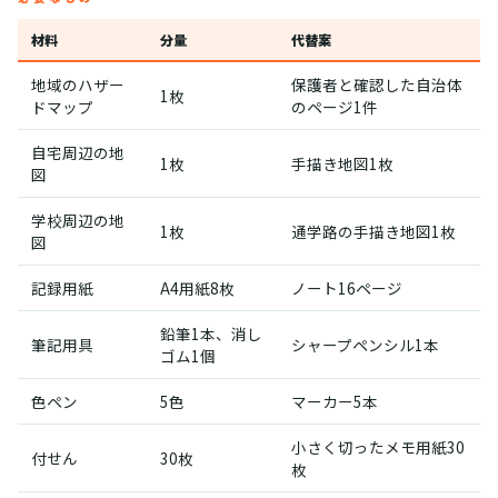
材料
分量
代替案
地域のハザー
保護者と確認した自治体
1枚
ドマップ
のページ1件
自宅周辺の地
1枚
手描き地図1枚
図
学校周辺の地
1枚
通学路の手描き地図1枚
図
記録用紙
A4用紙8枚
ノート16ページ
鉛筆1本、消し
筆記用具
シャープペンシル1本
ゴム1個
色ペン
5色
マーカー5本
小さく切ったメモ用紙30
付せん
30枚
枚