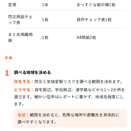
定規
1本
まっすぐな紙の端1枚
防災用品チェ
1枚
自作チェック表1枚
ック表
まとめ用画用
1枚
A4用紙3枚
紙
手順
1
調べる地域を決める
何をする：
防災と気候変動リスクを調べる範囲を決めます。
どうやる：
自宅周辺、学校周辺、通学路などから1〜2か所を
選びます。細かい住所はレポートに書かず、地域名程度にし
ます。
なぜ：
範囲を決めると、危険な場所や避難先を具体的に
調べやすくなります。