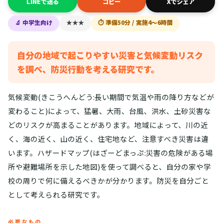
LINEで送る
コピー
Xでシェア
🔬 中学生向け
★★★
⏱ 準備50分 / 実施4〜6時間
自分の地域で起こりやすい災害と気候変動リスク
を調べ、防災行動を考える研究です。
気候変動(きこうへんどう:長い期間で気温や雨の降り方などが
変わること)によって、猛暑、大雨、台風、洪水、土砂災害な
どのリスクが高まることがあります。地域によって、川の近
く、海の近く、山の近く、住宅地など、注意すべき災害は違
います。ハザードマップ(はざーどまっぷ:災害の危険がある場
所や避難場所を示した地図)を使って調べると、自分の家や学
校の周りで何に備えるべきかが分かります。防災を自分ごと
として考えられる研究です。
必要なもの