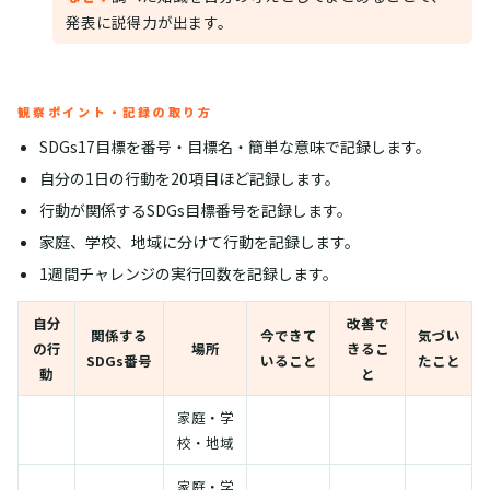
発表に説得力が出ます。
観察ポイント・記録の取り方
SDGs17目標を番号・目標名・簡単な意味で記録します。
自分の1日の行動を20項目ほど記録します。
行動が関係するSDGs目標番号を記録します。
家庭、学校、地域に分けて行動を記録します。
1週間チャレンジの実行回数を記録します。
自分
改善で
関係する
今できて
気づい
の行
場所
きるこ
SDGs番号
いること
たこと
動
と
家庭・学
校・地域
家庭・学