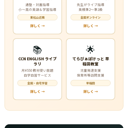
通塾・対面指導
先生がライブ指導
小〜高の英語＆学習指導
英検準2〜準1級
東松山近隣
全国オンライン
詳しく →
詳しく →
📚
🌟
CCN ENGLISH ライブ
てらぴぁぽけっと 早
ラリ
稲田教室
月¥550 教材使い放題
児童発達支援
自学自習サービス
保育所等訪問支援
全国・自宅学習
早稲田
詳しく →
詳しく →