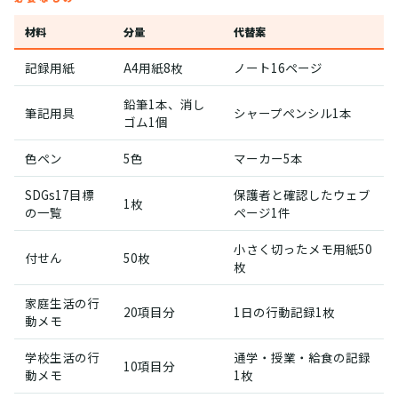
材料
分量
代替案
記録用紙
A4用紙8枚
ノート16ページ
鉛筆1本、消し
筆記用具
シャープペンシル1本
ゴム1個
色ペン
5色
マーカー5本
SDGs17目標
保護者と確認したウェブ
1枚
の一覧
ページ1件
小さく切ったメモ用紙50
付せん
50枚
枚
家庭生活の行
20項目分
1日の行動記録1枚
動メモ
学校生活の行
通学・授業・給食の記録
10項目分
動メモ
1枚