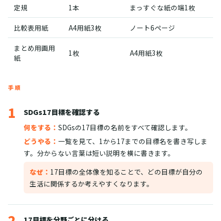
定規
1本
まっすぐな紙の端1枚
比較表用紙
A4用紙3枚
ノート6ページ
まとめ用画用
1枚
A4用紙3枚
紙
手順
1
SDGs17目標を確認する
何をする：
SDGsの17目標の名前をすべて確認します。
どうやる：
一覧を見て、1から17までの目標名を書き写しま
す。分からない言葉は短い説明を横に書きます。
なぜ：
17目標の全体像を知ることで、どの目標が自分の
生活に関係するか考えやすくなります。
2
17目標を分野ごとに分ける