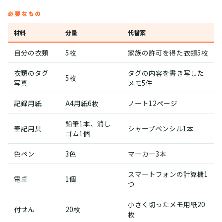
必要なもの
材料
分量
代替案
自分の衣類
5枚
家族の許可を得た衣類5枚
衣類のタグ
タグの内容を書き写した
5枚
写真
メモ5件
記録用紙
A4用紙6枚
ノート12ページ
鉛筆1本、消し
筆記用具
シャープペンシル1本
ゴム1個
色ペン
3色
マーカー3本
スマートフォンの計算機1
電卓
1個
つ
小さく切ったメモ用紙20
付せん
20枚
枚