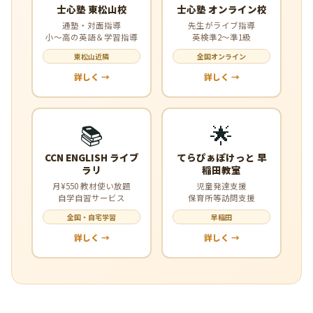
士心塾 東松山校
士心塾 オンライン校
通塾・対面指導
先生がライブ指導
小〜高の英語＆学習指導
英検準2〜準1級
東松山近隣
全国オンライン
詳しく →
詳しく →
📚
🌟
CCN ENGLISH ライブ
てらぴぁぽけっと 早
ラリ
稲田教室
月¥550 教材使い放題
児童発達支援
自学自習サービス
保育所等訪問支援
全国・自宅学習
早稲田
詳しく →
詳しく →