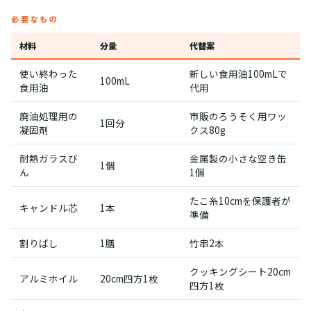
必要なもの
材料
分量
代替案
使い終わった
新しい食用油100mLで
100mL
食用油
代用
廃油処理用の
市販のろうそく用ワッ
1回分
凝固剤
クス80g
耐熱ガラスび
金属製の小さな空き缶
1個
ん
1個
たこ糸10cmを保護者が
キャンドル芯
1本
準備
割りばし
1膳
竹串2本
クッキングシート20cm
アルミホイル
20cm四方1枚
四方1枚