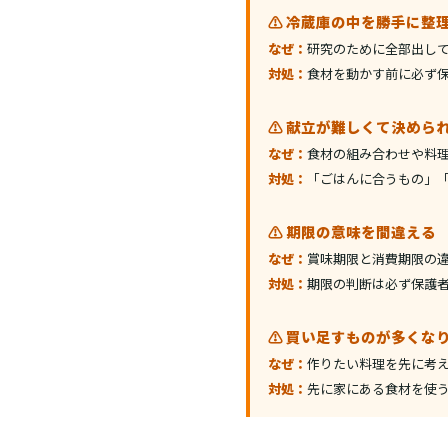
⚠️ 冷蔵庫の中を勝手に整
なぜ：
研究のために全部出し
対処：
食材を動かす前に必ず
⚠️ 献立が難しくて決めら
なぜ：
食材の組み合わせや料
対処：
「ごはんに合うもの」
⚠️ 期限の意味を間違える
なぜ：
賞味期限と消費期限の
対処：
期限の判断は必ず保護
⚠️ 買い足すものが多くな
なぜ：
作りたい料理を先に考
対処：
先に家にある食材を使う