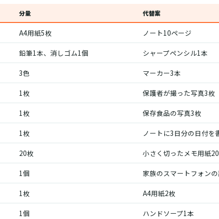
分量
代替案
A4用紙5枚
ノート10ページ
鉛筆1本、消しゴム1個
シャープペンシル1本
3色
マーカー3本
1枚
保護者が撮った写真3枚
1枚
保存食品の写真3枚
1枚
ノートに3日分の日付を
20枚
小さく切ったメモ用紙2
1個
家族のスマートフォンの
1枚
A4用紙2枚
1個
ハンドソープ1本