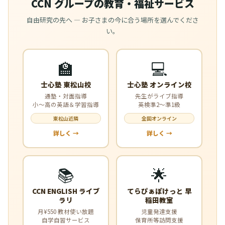
CCN グループの教育・福祉サービス
自由研究の先へ — お子さまの今に合う場所を選んでくださ
い。
🏫
💻
士心塾 東松山校
士心塾 オンライン校
通塾・対面指導
先生がライブ指導
小〜高の英語＆学習指導
英検準2〜準1級
東松山近隣
全国オンライン
詳しく →
詳しく →
📚
🌟
CCN ENGLISH ライブ
てらぴぁぽけっと 早
ラリ
稲田教室
月¥550 教材使い放題
児童発達支援
自学自習サービス
保育所等訪問支援