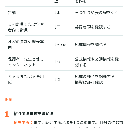
上
を作る
定規
1本
三つ折りや表の線を引く
英和辞典または学習
1冊
英語表現を確認する
者向け辞典
地域の資料や観光案
1〜3点
地域情報を調べる
内
保護者・先生と使う
公式情報や交通情報を確
1つ
インターネット
認する
カメラまたはメモ用
地域の様子を記録する。
1つ
紙
撮影は許可確認
手順
1
紹介する地域を決める
何をする：
まず、紹介する地域を1つ決めます。自分の住む市