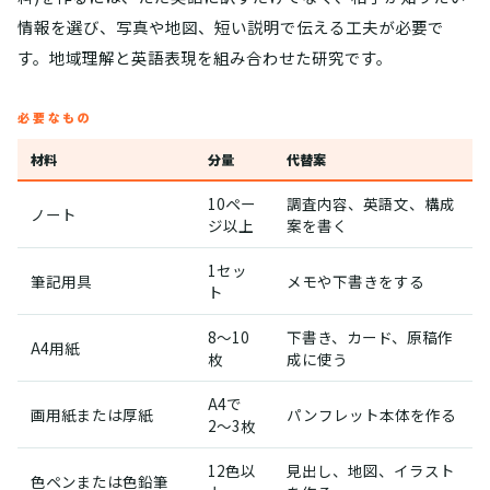
情報を選び、写真や地図、短い説明で伝える工夫が必要で
す。地域理解と英語表現を組み合わせた研究です。
必要なもの
材料
分量
代替案
10ペー
調査内容、英語文、構成
ノート
ジ以上
案を書く
1セッ
筆記用具
メモや下書きをする
ト
8〜10
下書き、カード、原稿作
A4用紙
枚
成に使う
A4で
画用紙または厚紙
パンフレット本体を作る
2〜3枚
12色以
見出し、地図、イラスト
色ペンまたは色鉛筆