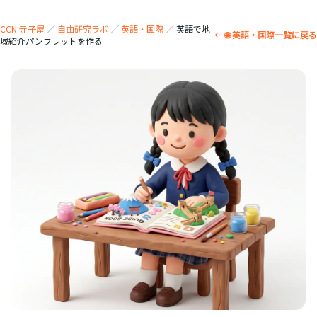
CCN 寺子屋
／
自由研究ラボ
／
英語・国際
／
英語で地
← 🌐 英語・国際一覧に戻る
域紹介パンフレットを作る