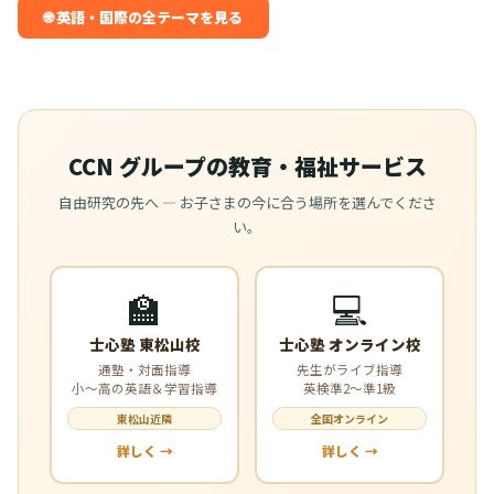
🌐 英語・国際の全テーマを見る
CCN グループの教育・福祉サービス
自由研究の先へ — お子さまの今に合う場所を選んでくださ
い。
🏫
💻
士心塾 東松山校
士心塾 オンライン校
通塾・対面指導
先生がライブ指導
小〜高の英語＆学習指導
英検準2〜準1級
東松山近隣
全国オンライン
詳しく →
詳しく →