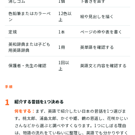
消しゴム
1個
下書きを直す
色鉛筆またはカラーペ
12色以
絵や見出しを描く
ン
上
定規
1本
ページの枠や表を書く
英和辞典または子ども
1冊
英単語を確認する
用英語辞典
1回以
保護者・先生の確認
英語文と内容を確認する
上
手順
1
紹介する昔話を1つ決める
何をする：
まず、英語で紹介したい日本の昔話を1つ選びま
す。桃太郎、浦島太郎、かぐや姫、鶴の恩返し、花咲かじい
さんなどから選ぶと調べやすくなります。1つにしぼる理由
は、物語の流れをていねいに整理し、英語でも分かりやすく