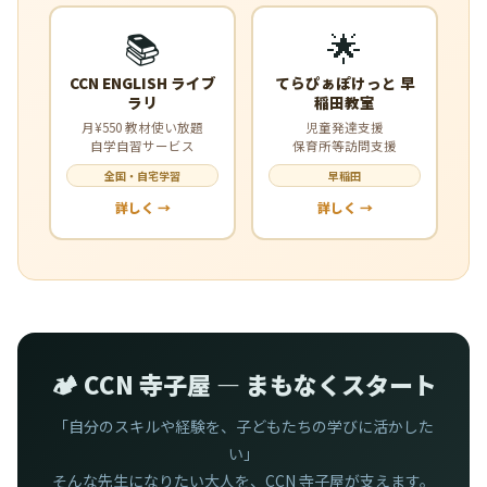
📚
🌟
CCN ENGLISH ライブ
てらぴぁぽけっと 早
ラリ
稲田教室
月¥550 教材使い放題
児童発達支援
自学自習サービス
保育所等訪問支援
全国・自宅学習
早稲田
詳しく →
詳しく →
🏕️ CCN 寺子屋 — まもなくスタート
「自分のスキルや経験を、子どもたちの学びに活かした
い」
そんな先生になりたい大人を、CCN 寺子屋が支えます。