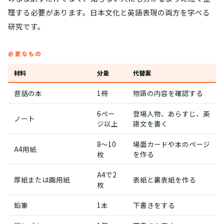
理する必要があります。日本文化と英語表現の両方を学べる
研究です。
必要なもの
材料
分量
代替案
昔話の本
1冊
物語の内容を確認する
6ペー
登場人物、あらすじ、英
ノート
ジ以上
語文を書く
8〜10
場面カードや本のページ
A4用紙
枚
を作る
A4で2
厚紙または画用紙
表紙と裏表紙を作る
枚
鉛筆
1本
下書きをする