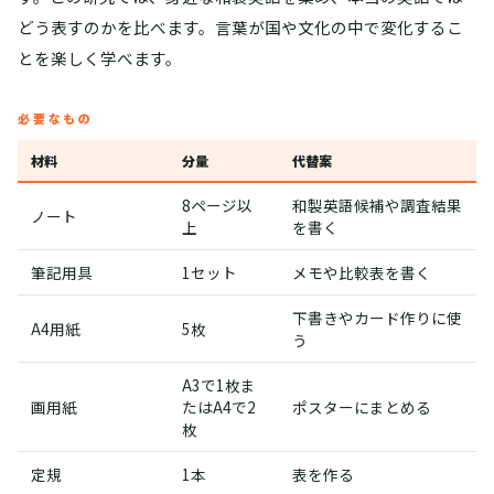
どう表すのかを比べます。言葉が国や文化の中で変化するこ
とを楽しく学べます。
必要なもの
材料
分量
代替案
8ページ以
和製英語候補や調査結果
ノート
上
を書く
筆記用具
1セット
メモや比較表を書く
下書きやカード作りに使
A4用紙
5枚
う
A3で1枚ま
画用紙
たはA4で2
ポスターにまとめる
枚
定規
1本
表を作る