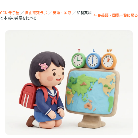
CCN 寺子屋
／
自由研究ラボ
／
英語・国際
／
和製英語
← 🌐 英語・国際一覧に戻る
と本当の英語を比べる