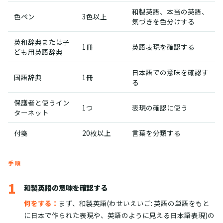
和製英語、本当の英語、
色ペン
3色以上
気づきを色分けする
英和辞典または子
1冊
英語表現を確認する
ども用英語辞典
日本語での意味を確認す
国語辞典
1冊
る
保護者と使うイン
1つ
表現の確認に使う
ターネット
付箋
20枚以上
言葉を分類する
手順
1
和製英語の意味を確認する
何をする：
まず、和製英語(わせいえいご: 英語の単語をもと
に日本で作られた表現や、英語のように見える日本語表現)の