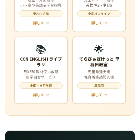
小〜高の英語＆学習指導
英検準2〜準1級
東松山近隣
全国オンライン
詳しく →
詳しく →
📚
🌟
CCN ENGLISH ライブ
てらぴぁぽけっと 早
ラリ
稲田教室
月¥550 教材使い放題
児童発達支援
自学自習サービス
保育所等訪問支援
全国・自宅学習
早稲田
詳しく →
詳しく →