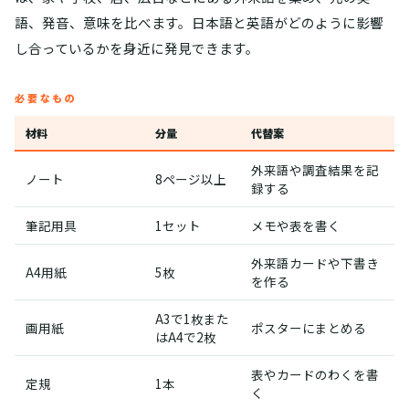
語、発音、意味を比べます。日本語と英語がどのように影響
し合っているかを身近に発見できます。
必要なもの
材料
分量
代替案
外来語や調査結果を記
ノート
8ページ以上
録する
筆記用具
1セット
メモや表を書く
外来語カードや下書き
A4用紙
5枚
を作る
A3で1枚また
画用紙
ポスターにまとめる
はA4で2枚
表やカードのわくを書
定規
1本
く