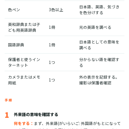
日本語、英語、気づき
色ペン
3色以上
を色分けする
英和辞典または子
1冊
元の英語を調べる
ども用英語辞典
日本語としての意味を
国語辞典
1冊
調べる
保護者と使うイン
分からない語を確認す
1つ
ターネット
る
カメラまたはメモ
外の表示を記録する。
1つ
用紙
撮影は保護者確認
手順
1
外来語の意味を確認する
何をする：
まず、外来語(がいらいご: 外国語がもとになって