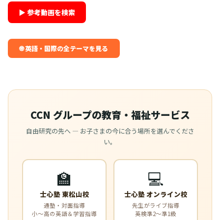
▶ 参考動画を検索
🌐 英語・国際の全テーマを見る
CCN グループの教育・福祉サービス
自由研究の先へ — お子さまの今に合う場所を選んでくださ
い。
🏫
💻
士心塾 東松山校
士心塾 オンライン校
通塾・対面指導
先生がライブ指導
小〜高の英語＆学習指導
英検準2〜準1級