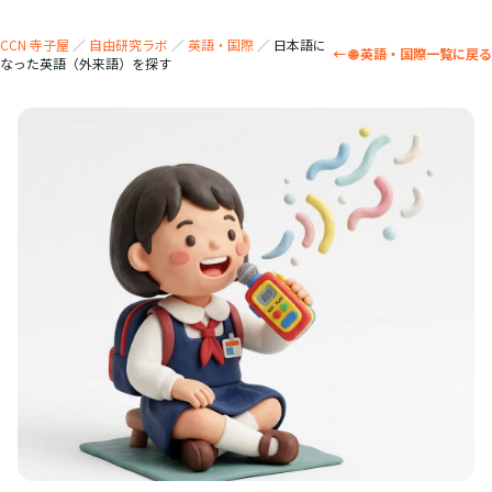
CCN 寺子屋
／
自由研究ラボ
／
英語・国際
／
日本語に
← 🌐 英語・国際一覧に戻る
なった英語（外来語）を探す