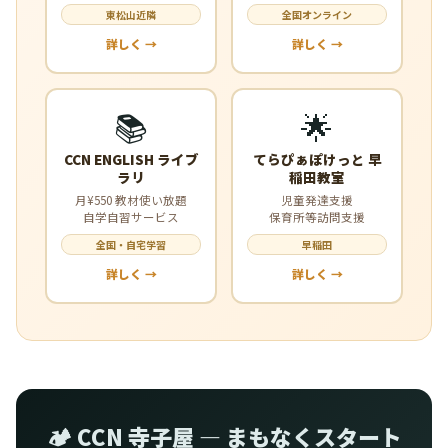
東松山近隣
全国オンライン
詳しく →
詳しく →
📚
🌟
CCN ENGLISH ライブ
てらぴぁぽけっと 早
ラリ
稲田教室
月¥550 教材使い放題
児童発達支援
自学自習サービス
保育所等訪問支援
全国・自宅学習
早稲田
詳しく →
詳しく →
🏕️ CCN 寺子屋 — まもなくスタート