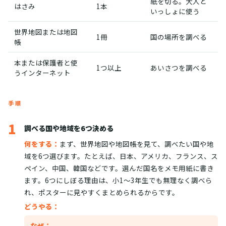
紙を切る。大人と
はさみ
1本
いっしょに使う
世界地図または地図
1冊
国の場所を調べる
帳
本または保護者と使
1つ以上
あいさつを調べる
うインターネット
手順
1
調べる国や地域を6つ決める
何をする：
まず、世界地図や地図帳を見て、調べたい国や地
域を6つ選びます。たとえば、日本、アメリカ、フランス、ス
ペイン、中国、韓国などです。選んだ国名をメモ用紙に書き
ます。6つにしぼる理由は、小1〜3年生でも無理なく調べら
れ、ポスターに見やすくまとめられるからです。
どうやる：
なぜ：