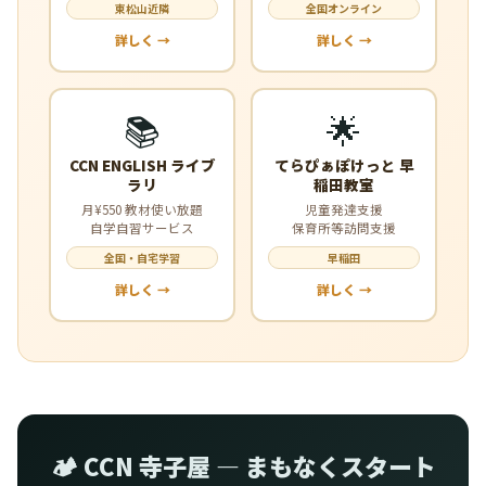
東松山近隣
全国オンライン
詳しく →
詳しく →
📚
🌟
CCN ENGLISH ライブ
てらぴぁぽけっと 早
ラリ
稲田教室
月¥550 教材使い放題
児童発達支援
自学自習サービス
保育所等訪問支援
全国・自宅学習
早稲田
詳しく →
詳しく →
🏕️ CCN 寺子屋 — まもなくスタート