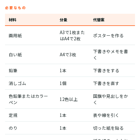
必要なもの
材料
分量
代替案
A3で1枚また
画用紙
ポスターを作る
はA4で2枚
下書きやメモを書
白い紙
A4で3枚
く
鉛筆
1本
下書きをする
消しゴム
1個
下書きを直す
色鉛筆またはカラー
国旗や見出しをか
12色以上
ペン
く
定規
1本
表や線を引く
のり
1本
切った紙を貼る