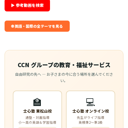
▶ 参考動画を検索
🌐 英語・国際の全テーマを見る
CCN グループの教育・福祉サービス
自由研究の先へ — お子さまの今に合う場所を選んでくださ
い。
🏫
💻
士心塾 東松山校
士心塾 オンライン校
通塾・対面指導
先生がライブ指導
小〜高の英語＆学習指導
英検準2〜準1級