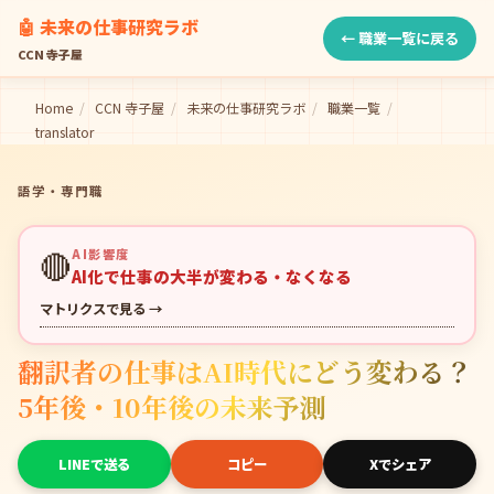
🤖 未来の仕事研究ラボ
← 職業一覧に戻る
CCN 寺子屋
Home
/
CCN 寺子屋
/
未来の仕事研究ラボ
/
職業一覧
/
translator
語学・専門職
🔴
AI影響度
AI化で仕事の大半が変わる・なくなる
マトリクスで見る →
翻訳者の仕事はAI時代にどう変わる？
5年後・10年後の未来予測
LINEで送る
コピー
Xでシェア