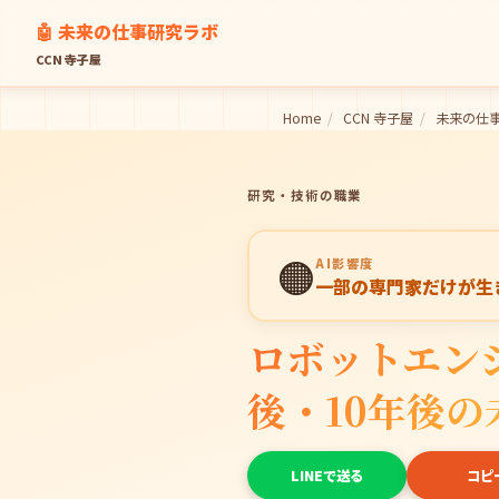
🤖 未来の仕事研究ラボ
CCN 寺子屋
Home
/
CCN 寺子屋
/
未来の仕
研究・技術の職業
🟠
AI影響度
一部の専門家だけが生
ロボットエン
後・10年後の
LINEで送る
コピ