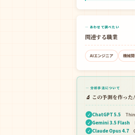
— あわせて調べたい
関連する職業
AIエンジニア
機械開
— 分析手法について
🔬 この予測を作った
ChatGPT 5.5
Thin
✓
Gemini 3.5 Flash
F
✓
Claude Opus 4.7
O
✓