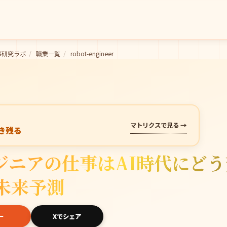
事研究ラボ
/
職業一覧
/
robot-engineer
マトリクスで見る →
き残る
ジニアの仕事はAI時代にどう
未来予測
ー
Xでシェア