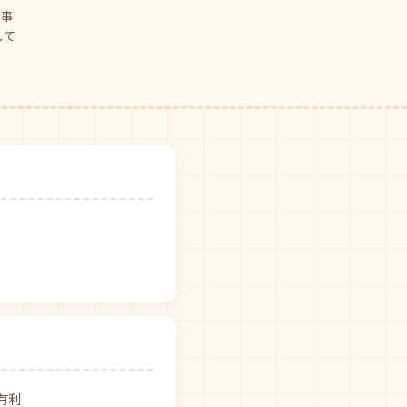
仕事
して
有利