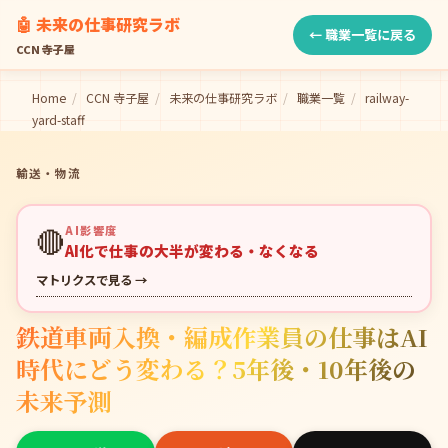
🤖 未来の仕事研究ラボ
← 職業一覧に戻る
CCN 寺子屋
Home
/
CCN 寺子屋
/
未来の仕事研究ラボ
/
職業一覧
/
railway-
yard-staff
輸送・物流
🔴
AI影響度
AI化で仕事の大半が変わる・なくなる
マトリクスで見る →
鉄道車両入換・編成作業員の仕事はAI
時代にどう変わる？5年後・10年後の
未来予測