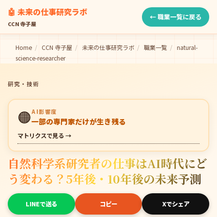
🤖 未来の仕事研究ラボ
← 職業一覧に戻る
CCN 寺子屋
Home
/
CCN 寺子屋
/
未来の仕事研究ラボ
/
職業一覧
/
natural-
science-researcher
研究・技術
🟠
AI影響度
一部の専門家だけが生き残る
マトリクスで見る →
自然科学系研究者の仕事はAI時代にど
う変わる？5年後・10年後の未来予測
LINEで送る
コピー
Xでシェア