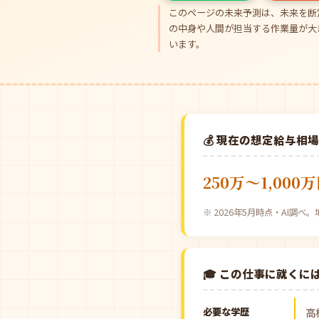
このページの未来予測は、未来を断
の中身や人間が担当する作業量が大
います。
💰 現在の想定給与相
250万〜1,000
※ 2026年5月時点・AI調
🎓 この仕事に就くに
必要な学歴
高