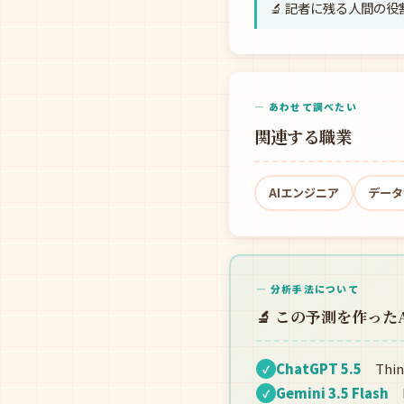
🔬 記者に残る人間の
— あわせて調べたい
関連する職業
AIエンジニア
データ
— 分析手法について
🔬 この予測を作った
ChatGPT 5.5
Thin
✓
Gemini 3.5 Flash
F
✓