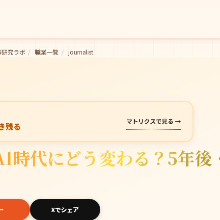
事研究ラボ
/
職業一覧
/
journalist
マトリクスで見る →
き残る
I時代にどう変わる？5年後
ー
Xでシェア