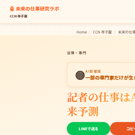
🤖 未来の仕事研究ラボ
CCN 寺子屋
Home
/
CCN 寺子屋
/
未来の仕
法律・専門
🟠
AI影響度
一部の専門家だけが生
記者の仕事はA
来予測
LINEで送る
コピ