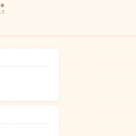
仕事
して