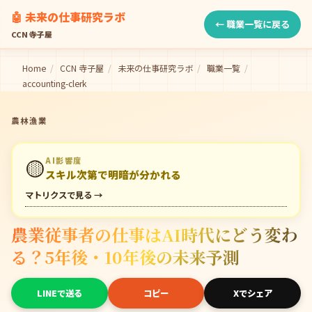
🤖 未来の仕事研究ラボ
← 職業一覧に戻る
CCN 寺子屋
Home
/
CCN 寺子屋
/
未来の仕事研究ラボ
/
職業一覧
/
accounting-clerk
農林漁業
🟡
AI影響度
スキル次第で明暗が分かれる
マトリクスで見る →
農業従事者の仕事はAI時代にどう変わ
る？5年後・10年後の未来予測
LINEで送る
コピー
Xでシェア