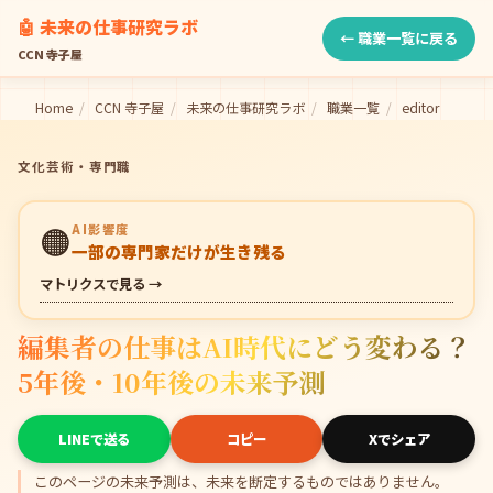
🤖 未来の仕事研究ラボ
← 職業一覧に戻る
CCN 寺子屋
Home
/
CCN 寺子屋
/
未来の仕事研究ラボ
/
職業一覧
/
editor
文化芸術・専門職
🟠
AI影響度
一部の専門家だけが生き残る
マトリクスで見る →
編集者の仕事はAI時代にどう変わる？
5年後・10年後の未来予測
LINEで送る
コピー
Xでシェア
このページの未来予測は、未来を断定するものではありません。