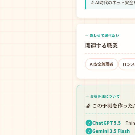
🔬 AI時代のネット安
— あわせて調べたい
関連する職業
AI安全管理者
ITシ
— 分析手法について
🔬 この予測を作った
ChatGPT 5.5
Thin
✓
Gemini 3.5 Flash
F
✓