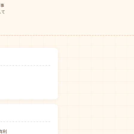
仕事
して
有利