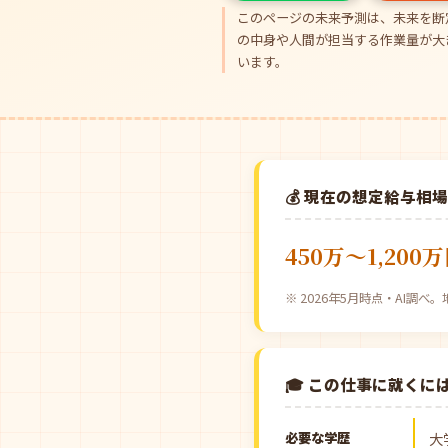
このページの未来予測は、未来を断
の中身や人間が担当する作業量が大
います。
💰 現在の想定給与相
450万〜1,200
※ 2026年5月時点・AI調
🎓 この仕事に就くに
必要な学歴
大