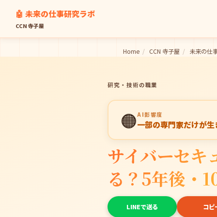
🤖 未来の仕事研究ラボ
CCN 寺子屋
Home
/
CCN 寺子屋
/
未来の仕
研究・技術の職業
🟠
AI影響度
一部の専門家だけが生
サイバーセキ
る？5年後・1
LINEで送る
コピ