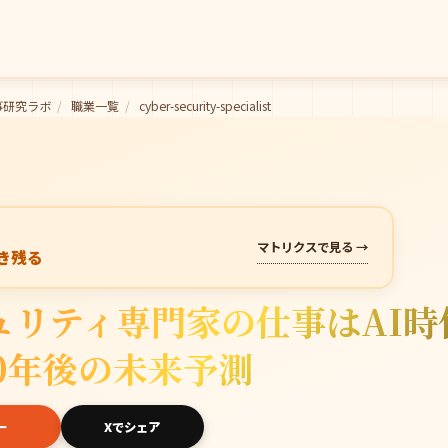
事研究ラボ
/
職業一覧
/
cyber-security-specialist
マトリクスで見る →
き残る
ュリティ専門家の仕事はAI時
0年後の未来予測
ー
Xでシェア