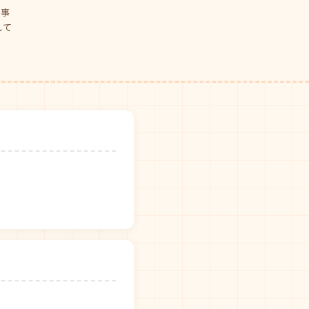
仕事
して