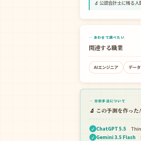
🔬 公認会計士に残る
— あわせて調べたい
関連する職業
AIエンジニア
データ
— 分析手法について
🔬 この予測を作った
ChatGPT 5.5
Thin
✓
Gemini 3.5 Flash
F
✓