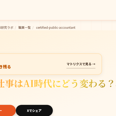
事研究ラボ
/
職業一覧
/
certified-public-accountant
マトリクスで見る →
き残る
事はAI時代にどう変わる？
ー
Xでシェア