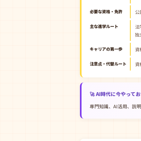
必要な資格・免許
公
主な進学ルート
法
独
キャリアの第一歩
資
注意点・代替ルート
資
🚀 AI時代に今やって
専門知識、AI活用、説