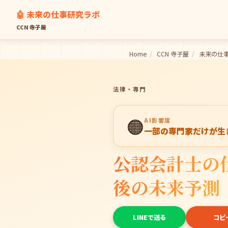
🤖 未来の仕事研究ラボ
CCN 寺子屋
Home
/
CCN 寺子屋
/
未来の仕
法律・専門
🟠
AI影響度
一部の専門家だけが生
公認会計士の仕
後の未来予測
LINEで送る
コピ