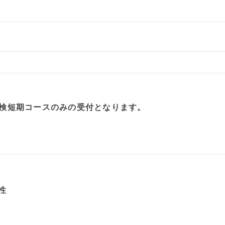
）
英検短期コースのみの受付となります。
）
性