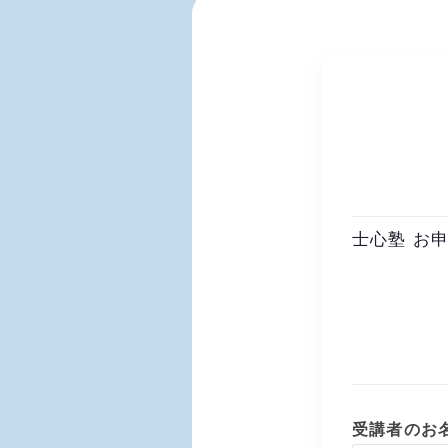
士心塾 お
受講者のお名