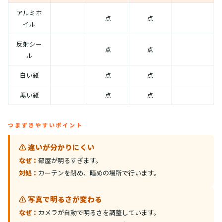
アルミホ
点
点
イル
反射シー
点
点
ル
白い紙
点
点
黒い紙
点
点
つまずきやすいポイント
⚠️ 違いが分かりにくい
なぜ：
部屋が明るすぎます。
対処：
カーテンを閉め、暗めの場所で行います。
⚠️ 写真で明るさが変わる
なぜ：
カメラが自動で明るさを調整しています。