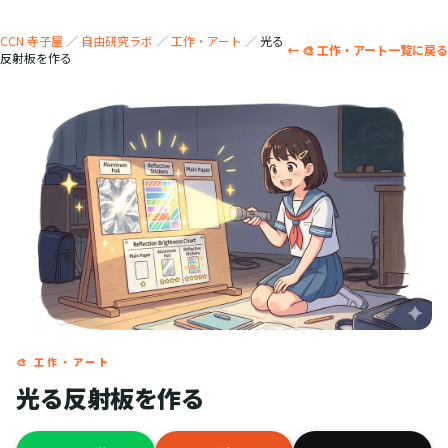
CCN 寺子屋
／
自由研究ラボ
／
工作・アート
／
光る
← 🎨 工作・アート一覧に戻る
反射板を作る
🎨 工作・アート
光る反射板を作る