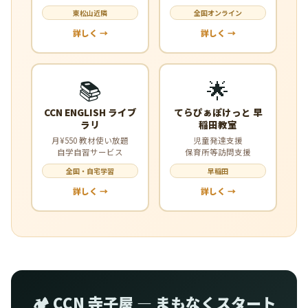
東松山近隣
全国オンライン
詳しく →
詳しく →
📚
🌟
CCN ENGLISH ライブ
てらぴぁぽけっと 早
ラリ
稲田教室
月¥550 教材使い放題
児童発達支援
自学自習サービス
保育所等訪問支援
全国・自宅学習
早稲田
詳しく →
詳しく →
🏕️ CCN 寺子屋 — まもなくスタート