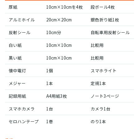
厚紙
10cm×10cmを4枚
段ボール4枚
アルミホイル
20cm×20cm
銀色折り紙1枚
反射シール
10cm分
自転車用反射シール
白い紙
10cm×10cm
比較用
黒い紙
10cm×10cm
比較用
懐中電灯
1個
スマホライト
メジャー
1本
定規1本
記録用紙
A4用紙3枚
ノート3ページ
スマホカメラ
1台
カメラ1台
セロハンテープ
1巻
のり1本