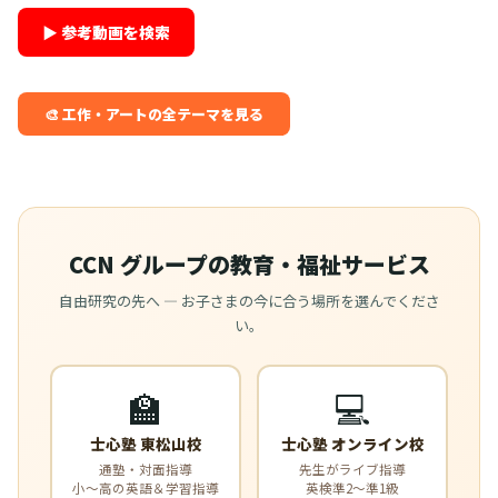
▶ 参考動画を検索
🎨 工作・アートの全テーマを見る
CCN グループの教育・福祉サービス
自由研究の先へ — お子さまの今に合う場所を選んでくださ
い。
🏫
💻
士心塾 東松山校
士心塾 オンライン校
通塾・対面指導
先生がライブ指導
小〜高の英語＆学習指導
英検準2〜準1級