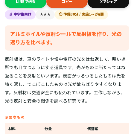
LINEで送る
コピー
Xでシェア
🔬 中学生向け
★★★
⏱ 準備30分 / 実施1〜2時間
アルミホイルや反射シールで反射板を作り、光の
返り方を比べます。
反射板は、車のライトや懐中電灯の光をはね返して、暗い場
所でも目立つようにする道具です。光がものに当たってはね
返ることを反射といいます。表面がつるつるしたものは光を
強く返し、でこぼこしたものは光が散らばりやすくなりま
す。反射材は交通安全にも使われています。工作しながら、
光の反射と安全の関係を調べる研究です。
必要なもの
材料
分量
代替案