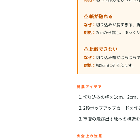
⚠️ 紙が破れる
なぜ：
切り込みが長すぎる、
対処：
2cmから試し、ゆっく
⚠️ 比較できない
なぜ：
切り込み幅がばらばら
対処：
幅2cmにそろえます。
発展アイデア
切り込みの幅を1cm、2cm
2段ポップアップカードを作
市販の飛び出す絵本の構造を
安全上の注意