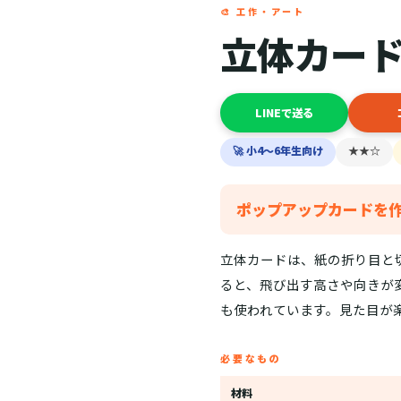
🎨 工作・アート
立体カー
LINEで送る
🚀 小4〜6年生向け
★★☆
ポップアップカードを
立体カードは、紙の折り目と
ると、飛び出す高さや向きが
も使われています。見た目が
必要なもの
材料