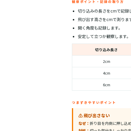
観察ポイント・記録の取り方
切り込みの長さをcmで記録
飛び出す高さをcmで測りま
開く角度も記録します。
安定して立つか観察します。
切り込み長さ
2cm
4cm
6cm
つまずきやすいポイント
⚠️ 飛び出さない
なぜ：
折り目を内側に押し込
対処：
切った部分をしっかり