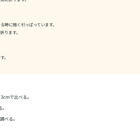
折る時に強く引っぱっています。
り折ります。
です。
、3cmで比べる。
る。
調べる。