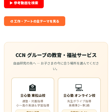
▶ 参考動画を検索
🎨 工作・アートの全テーマを見る
CCN グループの教育・福祉サービス
自由研究の先へ — お子さまの今に合う場所を選んでくださ
い。
🏫
💻
士心塾 東松山校
士心塾 オンライン校
通塾・対面指導
先生がライブ指導
小〜高の英語＆学習指導
英検準2〜準1級