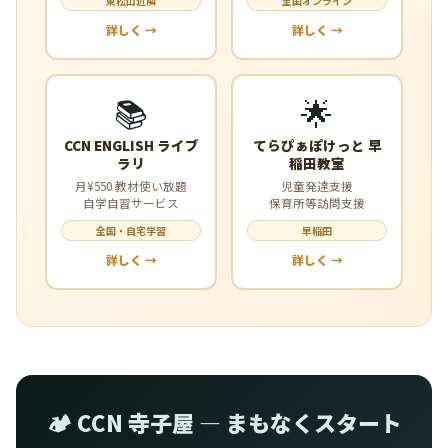
東松山近隣
全国オンライン
詳しく →
詳しく →
📚
🌟
CCN ENGLISH ライブ
てらぴぁぽけっと 早
ラリ
稲田教室
月¥550 教材使い放題
児童発達支援
自学自習サービス
保育所等訪問支援
全国・自宅学習
早稲田
詳しく →
詳しく →
🏕️ CCN 寺子屋 — まもなくスタート