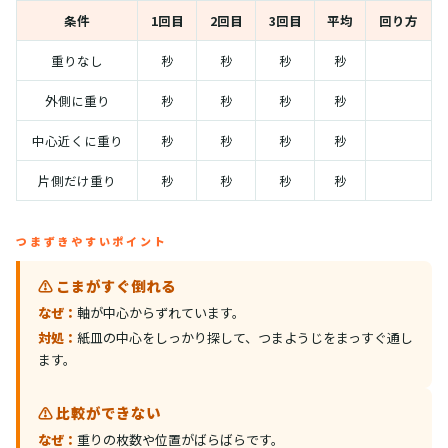
条件
1回目
2回目
3回目
平均
回り方
重りなし
秒
秒
秒
秒
外側に重り
秒
秒
秒
秒
中心近くに重り
秒
秒
秒
秒
片側だけ重り
秒
秒
秒
秒
つまずきやすいポイント
⚠️ こまがすぐ倒れる
なぜ：
軸が中心からずれています。
対処：
紙皿の中心をしっかり探して、つまようじをまっすぐ通し
ます。
⚠️ 比較ができない
なぜ：
重りの枚数や位置がばらばらです。