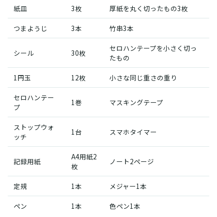
紙皿
3枚
厚紙を丸く切ったもの3枚
つまようじ
3本
竹串3本
セロハンテープを小さく切っ
シール
30枚
たもの
1円玉
12枚
小さな同じ重さの重り
セロハンテー
1巻
マスキングテープ
プ
ストップウォ
1台
スマホタイマー
ッチ
A4用紙2
記録用紙
ノート2ページ
枚
定規
1本
メジャー1本
ペン
1本
色ペン1本