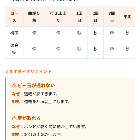
コー
曲がり
行き止ま
1回
2回
3回
平均
ス
角
り
目
目
目
初回
個
個
秒
秒
秒
秒
改良
個
個
秒
秒
秒
秒
後
つまずきやすいポイント
⚠️ ビー玉が通れない
なぜ：
道幅が狭すぎます。
対処：
道幅を3cm以上にします。
⚠️ 壁が取れる
なぜ：
ボンドが乾く前に動かしています。
対処：
30分以上乾かします。