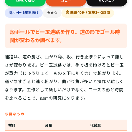
LINEで送る
コピー
Xでシェア
🚀 小4〜6年生向け
★★☆
⏱ 準備40分 / 実施1〜2時間
段ボールでビー玉迷路を作り、道の形でゴール時
間が変わるか調べます。
迷路は、道の長さ、曲がり角、坂、行き止まりによって難し
さが変わります。ビー玉迷路では、手で板を傾けるとビー玉
が重力（じゅうりょく：ものを下に引く力）で転がります。
道が急すぎると速く転がり、曲がり角が多いと操作が難しく
なります。工作として楽しいだけでなく、コースの形と時間
を比べることで、設計の研究になります。
必要なもの
材料
分量
代替案