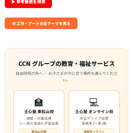
▶ 参考動画を検索
🎨 工作・アートの全テーマを見る
CCN グループの教育・福祉サービス
自由研究の先へ — お子さまの今に合う場所を選んでくださ
い。
🏫
💻
士心塾 東松山校
士心塾 オンライン校
通塾・対面指導
先生がライブ指導
小〜高の英語＆学習指導
英検準2〜準1級
東松山近隣
全国オンライン