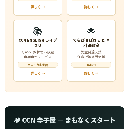
詳しく →
詳しく →
📚
🌟
CCN ENGLISH ライブ
てらぴぁぽけっと 早
ラリ
稲田教室
月¥550 教材使い放題
児童発達支援
自学自習サービス
保育所等訪問支援
全国・自宅学習
早稲田
詳しく →
詳しく →
🏕️ CCN 寺子屋 — まもなくスタート