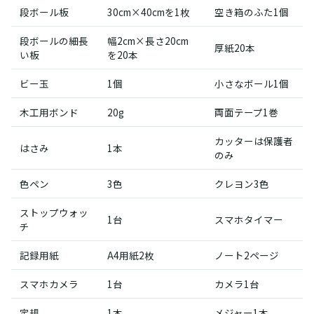
段ボール板
30cm×40cmを1枚
空き箱のふた1個
段ボールの細長
幅2cm×長さ20cm
厚紙20本
い板
を20本
ビー玉
1個
小さなボール1個
木工用ボンド
20g
両面テープ1巻
カッターは保護者
はさみ
1本
のみ
色ペン
3色
クレヨン3色
ストップウォッ
1台
スマホタイマー
チ
記録用紙
A4用紙2枚
ノート2ページ
スマホカメラ
1台
カメラ1台
定規
1本
メジャー1本