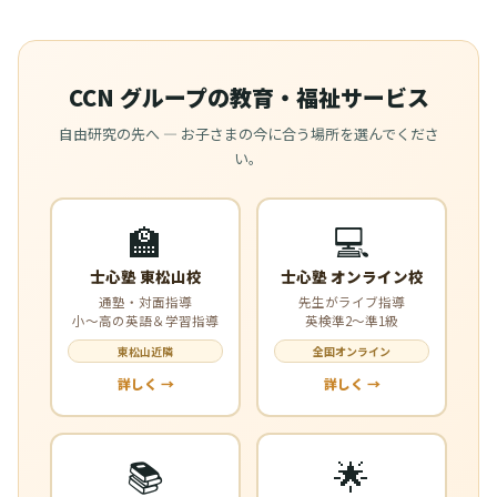
CCN グループの教育・福祉サービス
自由研究の先へ — お子さまの今に合う場所を選んでくださ
い。
🏫
💻
士心塾 東松山校
士心塾 オンライン校
通塾・対面指導
先生がライブ指導
小〜高の英語＆学習指導
英検準2〜準1級
東松山近隣
全国オンライン
詳しく →
詳しく →
📚
🌟