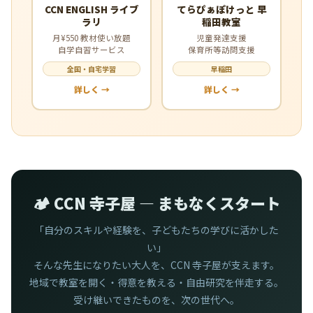
CCN ENGLISH ライブ
てらぴぁぽけっと 早
ラリ
稲田教室
月¥550 教材使い放題
児童発達支援
自学自習サービス
保育所等訪問支援
全国・自宅学習
早稲田
詳しく →
詳しく →
🏕️ CCN 寺子屋 — まもなくスタート
「自分のスキルや経験を、子どもたちの学びに活かした
い」
そんな先生になりたい大人を、CCN 寺子屋が支えます。
地域で教室を開く・得意を教える・自由研究を伴走する。
受け継いできたものを、次の世代へ。