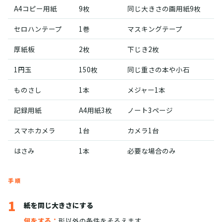
A4コピー用紙
9枚
同じ大きさの画用紙9枚
セロハンテープ
1巻
マスキングテープ
厚紙板
2枚
下じき2枚
1円玉
150枚
同じ重さの本や小石
ものさし
1本
メジャー1本
記録用紙
A4用紙3枚
ノート3ページ
スマホカメラ
1台
カメラ1台
はさみ
1本
必要な場合のみ
手順
1
紙を同じ大きさにする
何をする：
形以外の条件をそろえます。