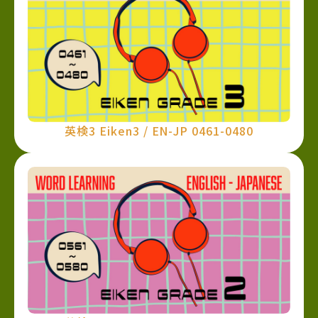
英検3 Eiken3 / EN-JP 0461-0480