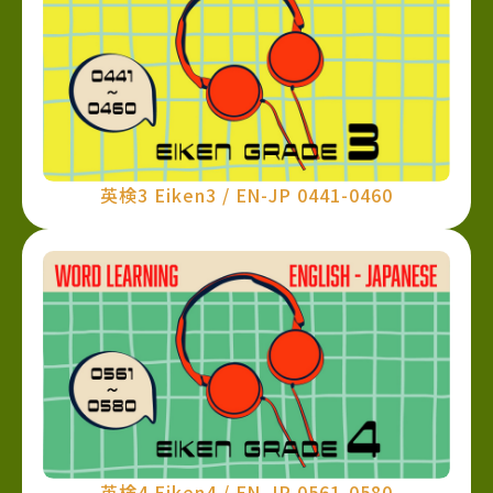
英検3 Eiken3 / EN-JP 0441-0460
英検4 Eiken4 / EN-JP 0561-0580