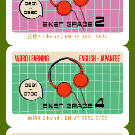
英検2 Eiken2 / EN-JP 0601-0620
英検4 Eiken4 / EN-JP 0681-0700