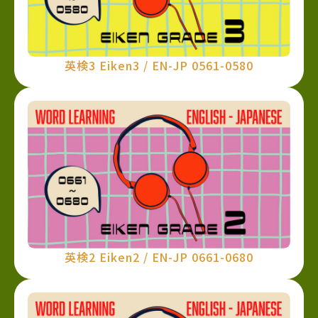
英検3 Eiken3 / EN-JP 0561-0580
英検2 Eiken2 / EN-JP 0661-0680