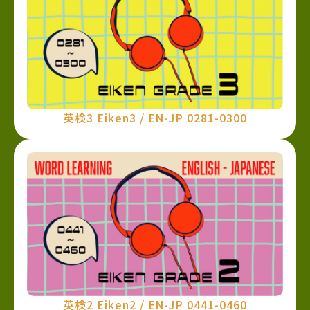
英検3 Eiken3 / EN-JP 0281-0300
英検2 Eiken2 / EN-JP 0441-0460