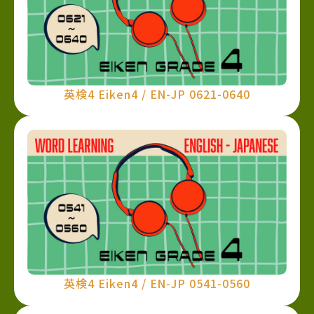
英検4 Eiken4 / EN-JP 0621-0640
英検4 Eiken4 / EN-JP 0541-0560