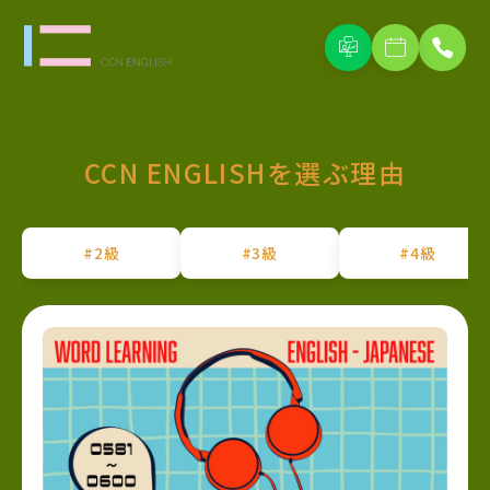
CCN ENGLISHを選ぶ理由
#2級
#3級
#4級