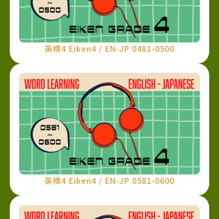
英検4 Eiken4 / EN-JP 0481-0500
英検4 Eiken4 / EN-JP 0581-0600