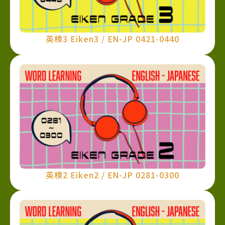
英検3 Eiken3 / EN-JP 0421-0440
英検2 Eiken2 / EN-JP 0281-0300