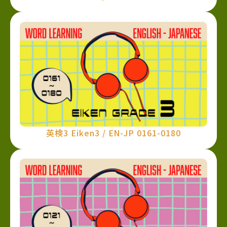
英検3 Eiken3 / EN-JP 0161-0180