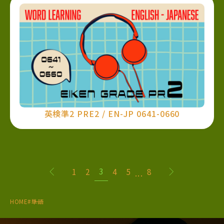
英検準2 PRE2 / EN-JP 0641-0660
3
1
2
4
5
8
...
HOME
#単語