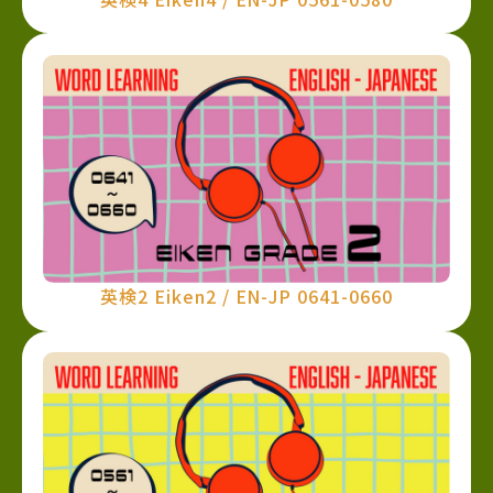
英検2 Eiken2 / EN-JP 0641-0660