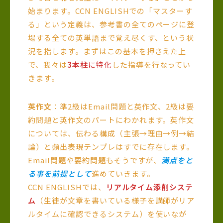
始まります。CCN ENGLISHでの「マスターす
る」という定義は、参考書の全てのページに登
場する全ての英単語まで覚え尽くす、という状
況を指します。まずはこの基本を押さえた上
で、我々は
3本柱
に特化
した指導を行なってい
きます。
英作文
：準2級はEmail問題と英作文、2級は要
約問題と英作文のパートにわかれます。英作文
については、伝わる構成（主張→理由→例→結
論）と頻出表現テンプレはすでに存在します。
Email問題や要約問題もそうですが、
満点をと
る事を前提として
進めていきます。
CCN ENGLISHでは、
リアルタイム添削システ
ム
（生徒が文章を書いている様子を講師がリア
ルタイムに確認できるシステム）を使いなが