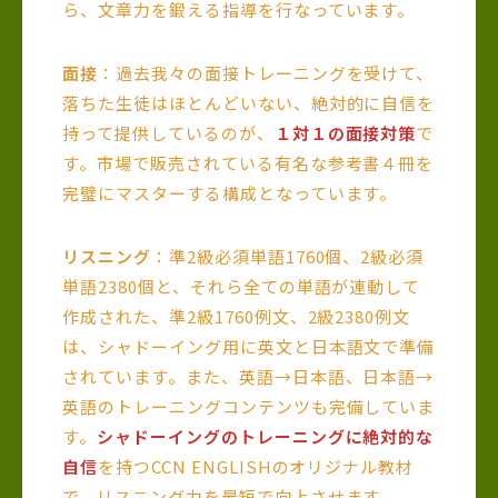
ら、文章力を鍛える指導を行なっています。
面接
：過去我々の面接トレーニングを受けて、
落ちた生徒はほとんどいない、絶対的に自信を
持って提供しているのが、
１対１の面接対策
で
す。市場で販売されている有名な参考書４冊を
完璧にマスターする構成となっています。
リスニング
：準2級必須単語1760個、2級必須
単語2380個と、それら全ての単語が連動して
作成された、準2級1760例文、2級2380例文
は、シャドーイング用に英文と日本語文で準備
されています。また、英語→日本語、日本語→
英語のトレーニングコンテンツも完備していま
す。
シャドーイングのトレーニングに絶対的な
自信
を持つCCN ENGLISHのオリジナル教材
で、リスニング力を最短で向上させます。