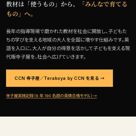
教材は「使うもの」から、
「みんなで育てる
もの」へ。
長年の指導現場で磨かれた教材を社会に開放し、子どもた
ちの学びを支える地域の大人を全国に増やす仕組みです。英
語を入口に、大人が自分の得意を活かして子どもを支える現
代版寺子屋を、社会へ広げていきます。
CCN 寺子屋／Terakoya by CCN を見る →
寺子屋実践記録（6 年 190 名超の英検合格モデル）→